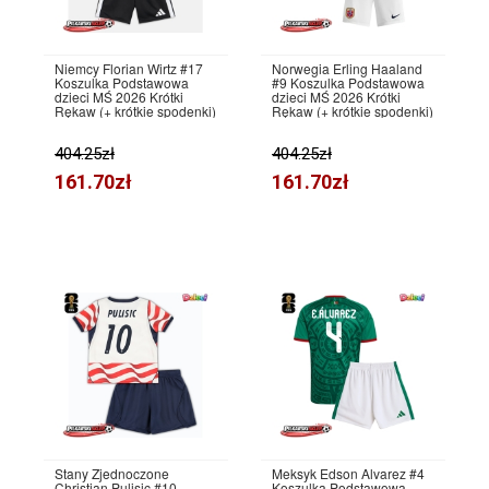
Niemcy Florian Wirtz #17
Norwegia Erling Haaland
Koszulka Podstawowa
#9 Koszulka Podstawowa
dzieci MŚ 2026 Krótki
dzieci MŚ 2026 Krótki
Rękaw (+ krótkie spodenki)
Rękaw (+ krótkie spodenki)
404.25zł
404.25zł
161.70zł
161.70zł
Stany Zjednoczone
Meksyk Edson Alvarez #4
Christian Pulisic #10
Koszulka Podstawowa