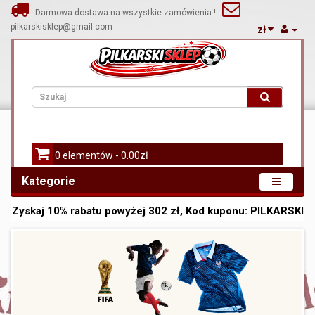
Darmowa dostawa na wszystkie zamówienia !
pilkarskisklep@gmail.com
zł
0 elementów - 0.00zł
Kategorie
Zyskaj
10%
rabatu powyżej
302
zł, Kod kuponu:
PILKARSKI