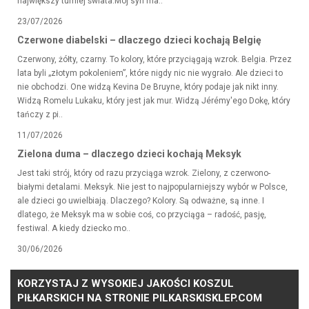
największy turniej świata.Mój syn ma..
23/07/2026
Czerwone diabelski – dlaczego dzieci kochają Belgię
Czerwony, żółty, czarny. To kolory, które przyciągają wzrok. Belgia. Przez
lata byli „złotym pokoleniem”, które nigdy nic nie wygrało. Ale dzieci to
nie obchodzi. One widzą Kevina De Bruyne, który podaje jak nikt inny.
Widzą Romelu Lukaku, który jest jak mur. Widzą Jérémy'ego Dokę, który
tańczy z pi..
11/07/2026
Zielona duma – dlaczego dzieci kochają Meksyk
Jest taki strój, który od razu przyciąga wzrok. Zielony, z czerwono-
białymi detalami. Meksyk. Nie jest to najpopularniejszy wybór w Polsce,
ale dzieci go uwielbiają. Dlaczego? Kolory. Są odważne, są inne. I
dlatego, że Meksyk ma w sobie coś, co przyciąga – radość, pasję,
festiwal. A kiedy dziecko mo..
30/06/2026
KORZYSTAJ Z WYSOKIEJ JAKOŚCI KOSZUL
PIŁKARSKICH NA STRONIE PILKARSKISKLEP.COM