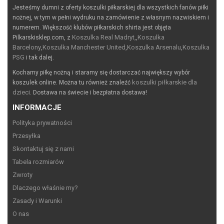
Jesteśmy dumni z oferty koszulki piłkarskiej dla wszystkich fanów piłki
nożnej, w tym w pełni wydruku na zamówienie z własnym nazwiskiem i
numerem. Większość klubów piłkarskich shirta jest objęta
Koszulka Real Madryt,
Koszulka
Pilkarskisklep.com, z
,
Barcelony
Koszulka Manchester United
Koszulka Arsenalu
Koszulka
,
,
,
PSG
i tak dalej.
Kochamy piłkę nożną i staramy się dostarczać największy wybór
koszulki piłkarskie dla
koszulek online. Można tu również znaleźć
dzieci
. Dostawa na świecie i bezpłatna dostawa!
INFORMACJE
Polityka prywatności
Przesyłka
Skontaktuj się z nami
Tabela rozmiarów
Zwroty
Dlaczego właśnie my?
Zasady i Warunki
O nas