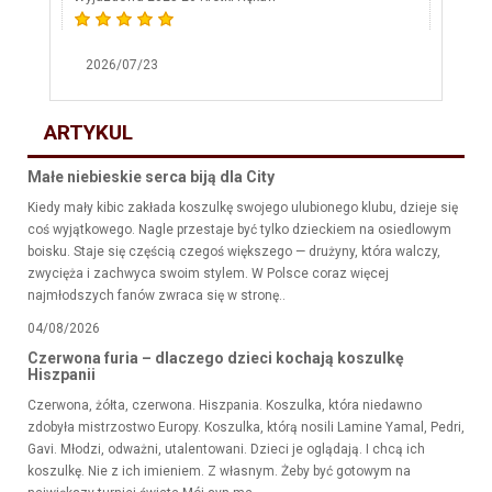
2026/07/23
ARTYKUL
Małe niebieskie serca biją dla City
Kiedy mały kibic zakłada koszulkę swojego ulubionego klubu, dzieje się
coś wyjątkowego. Nagle przestaje być tylko dzieckiem na osiedlowym
boisku. Staje się częścią czegoś większego — drużyny, która walczy,
zwycięża i zachwyca swoim stylem. W Polsce coraz więcej
najmłodszych fanów zwraca się w stronę..
04/08/2026
Czerwona furia – dlaczego dzieci kochają koszulkę
Hiszpanii
Czerwona, żółta, czerwona. Hiszpania. Koszulka, która niedawno
zdobyła mistrzostwo Europy. Koszulka, którą nosili Lamine Yamal, Pedri,
Gavi. Młodzi, odważni, utalentowani. Dzieci je oglądają. I chcą ich
koszulkę. Nie z ich imieniem. Z własnym. Żeby być gotowym na