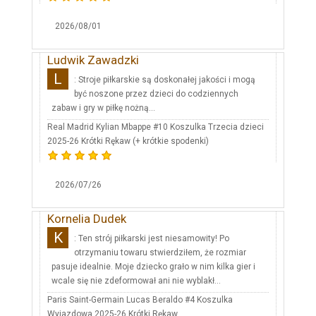
2026/08/01
Ludwik Zawadzki
L
: Stroje piłkarskie są doskonałej jakości i mogą
być noszone przez dzieci do codziennych
zabaw i gry w piłkę nożną...
Real Madrid Kylian Mbappe #10 Koszulka Trzecia dzieci
2025-26 Krótki Rękaw (+ krótkie spodenki)
2026/07/26
Kornelia Dudek
K
: Ten strój piłkarski jest niesamowity! Po
otrzymaniu towaru stwierdziłem, że rozmiar
pasuje idealnie. Moje dziecko grało w nim kilka gier i
wcale się nie zdeformował ani nie wyblakł...
Paris Saint-Germain Lucas Beraldo #4 Koszulka
Wyjazdowa 2025-26 Krótki Rękaw