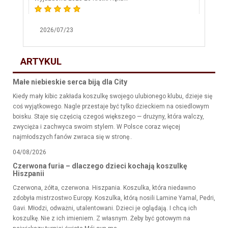
2026/07/23
ARTYKUL
Małe niebieskie serca biją dla City
Kiedy mały kibic zakłada koszulkę swojego ulubionego klubu, dzieje się
coś wyjątkowego. Nagle przestaje być tylko dzieckiem na osiedlowym
boisku. Staje się częścią czegoś większego — drużyny, która walczy,
zwycięża i zachwyca swoim stylem. W Polsce coraz więcej
najmłodszych fanów zwraca się w stronę..
04/08/2026
Czerwona furia – dlaczego dzieci kochają koszulkę
Hiszpanii
Czerwona, żółta, czerwona. Hiszpania. Koszulka, która niedawno
zdobyła mistrzostwo Europy. Koszulka, którą nosili Lamine Yamal, Pedri,
Gavi. Młodzi, odważni, utalentowani. Dzieci je oglądają. I chcą ich
koszulkę. Nie z ich imieniem. Z własnym. Żeby być gotowym na