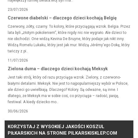
największy turniej świata.Mój syn ma..
23/07/2026
Czerwone diabelski – dlaczego dzieci kochają Belgię
Czerwony, żółty, czarny. To kolory, które przyciągają wzrok. Belgia. Przez
lata byli „złotym pokoleniem”, które nigdy nic nie wygrało. Ale dzieci to
nie obchodzi. One widzą Kevina De Bruyne, który podaje jak nikt inny.
Widzą Romelu Lukaku, który jest jak mur. Widzą Jérémy'ego Dokę, który
tańczy z pi..
11/07/2026
Zielona duma – dlaczego dzieci kochają Meksyk
Jest taki strój, który od razu przyciąga wzrok. Zielony, z czerwono-
białymi detalami. Meksyk. Nie jest to najpopularniejszy wybór w Polsce,
ale dzieci go uwielbiają. Dlaczego? Kolory. Są odważne, są inne. I
dlatego, że Meksyk ma w sobie coś, co przyciąga – radość, pasję,
festiwal. A kiedy dziecko mo..
30/06/2026
KORZYSTAJ Z WYSOKIEJ JAKOŚCI KOSZUL
PIŁKARSKICH NA STRONIE PILKARSKISKLEP.COM