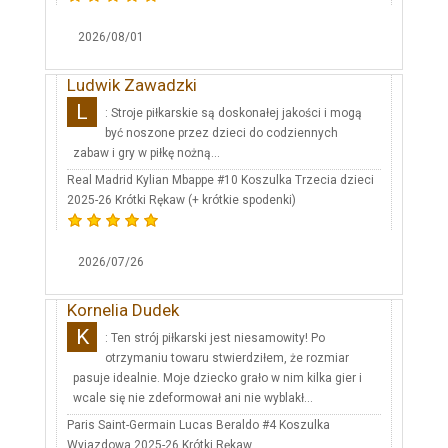
2026/08/01
Ludwik Zawadzki
L
: Stroje piłkarskie są doskonałej jakości i mogą
być noszone przez dzieci do codziennych
zabaw i gry w piłkę nożną...
Real Madrid Kylian Mbappe #10 Koszulka Trzecia dzieci
2025-26 Krótki Rękaw (+ krótkie spodenki)
2026/07/26
Kornelia Dudek
K
: Ten strój piłkarski jest niesamowity! Po
otrzymaniu towaru stwierdziłem, że rozmiar
pasuje idealnie. Moje dziecko grało w nim kilka gier i
wcale się nie zdeformował ani nie wyblakł...
Paris Saint-Germain Lucas Beraldo #4 Koszulka
Wyjazdowa 2025-26 Krótki Rękaw