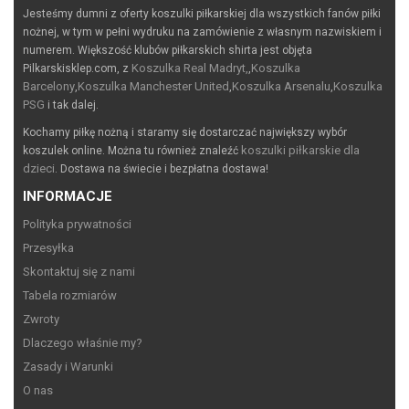
Jesteśmy dumni z oferty koszulki piłkarskiej dla wszystkich fanów piłki
nożnej, w tym w pełni wydruku na zamówienie z własnym nazwiskiem i
numerem. Większość klubów piłkarskich shirta jest objęta
Koszulka Real Madryt,
Koszulka
Pilkarskisklep.com, z
,
Barcelony
Koszulka Manchester United
Koszulka Arsenalu
Koszulka
,
,
,
PSG
i tak dalej.
Kochamy piłkę nożną i staramy się dostarczać największy wybór
koszulki piłkarskie dla
koszulek online. Można tu również znaleźć
dzieci
. Dostawa na świecie i bezpłatna dostawa!
INFORMACJE
Polityka prywatności
Przesyłka
Skontaktuj się z nami
Tabela rozmiarów
Zwroty
Dlaczego właśnie my?
Zasady i Warunki
O nas