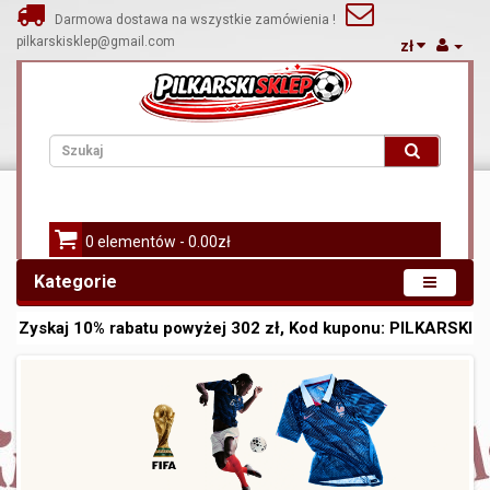
Darmowa dostawa na wszystkie zamówienia !
pilkarskisklep@gmail.com
zł
0 elementów - 0.00zł
Kategorie
Zyskaj
10%
rabatu powyżej
302
zł, Kod kuponu:
PILKARSKI