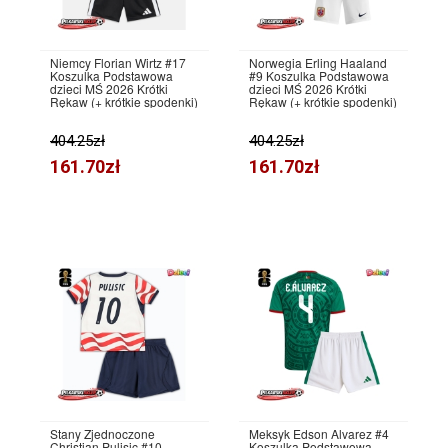
Niemcy Florian Wirtz #17
Norwegia Erling Haaland
Koszulka Podstawowa
#9 Koszulka Podstawowa
dzieci MŚ 2026 Krótki
dzieci MŚ 2026 Krótki
Rękaw (+ krótkie spodenki)
Rękaw (+ krótkie spodenki)
404.25zł
404.25zł
161.70zł
161.70zł
Stany Zjednoczone
Meksyk Edson Alvarez #4
Christian Pulisic #10
Koszulka Podstawowa